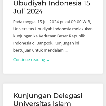
MALIK
Ubudiyah Indonesia 15
IBRAHIM
Juli 2024
MALANG
Pada tanggal 15 Juli 2024 pukul 09.00 WIB,
Universitas Ubudiyah Indonesia melakukan
kunjungan ke Kedutaan Besar Republik
Indonesia di Bangkok. Kunjungan ini
bertujuan untuk mendalami…
Kunjungan
Continue reading →
Universitas
Ubudiyah
Indonesia
15
Kunjungan Delegasi
Juli
2024
Universitas Islam