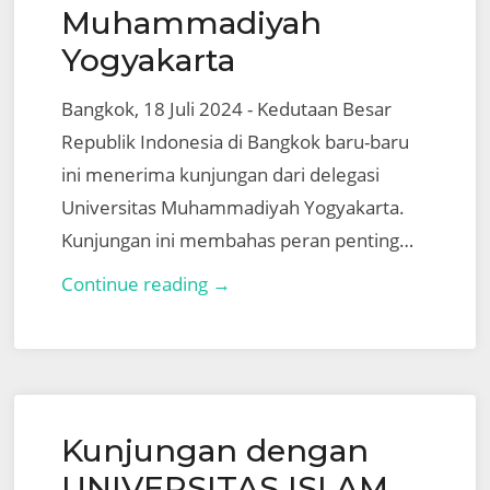
RANIRY
Muhammadiyah
BANDA
Yogyakarta
ACEH
Bangkok, 18 Juli 2024 - Kedutaan Besar
Republik Indonesia di Bangkok baru-baru
ini menerima kunjungan dari delegasi
Universitas Muhammadiyah Yogyakarta.
Kunjungan ini membahas peran penting…
Kunjungan
Continue reading →
dengan
Universitas
Muhammadiyah
Yogyakarta
Kunjungan dengan
UNIVERSITAS ISLAM