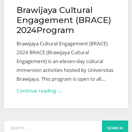
Negeri
Brawijaya Cultural
Sulthan
Thaha
Engagement (BRACE)
Saifuddin
2024Program
Jambi
Brawijaya Cultural Engagement (BRACE)
ke
2024 BRACE (Brawijaya Cultural
Kedutaan
Engagement) is an eleven-day cultural
Besar
immersion activities hosted by Universitas
Indonesia
Brawijaya. This program is open to all…
di
Bangkok
Brawijaya
Continue reading →
Cultural
Engagement
(BRACE)
Search
2024Program
for: