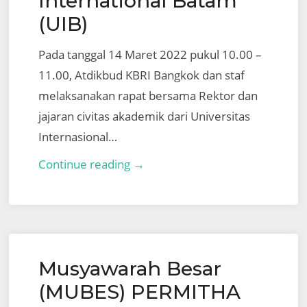
International Batam
(UIB)
Pada tanggal 14 Maret 2022 pukul 10.00 –
11.00, Atdikbud KBRI Bangkok dan staf
melaksanakan rapat bersama Rektor dan
jajaran civitas akademik dari Universitas
Internasional…
Diskusi
Continue reading →
pertemuan
Atdikbud
KBRI
Bangkok
Musyawarah Besar
dengan
Universitas
(MUBES) PERMITHA