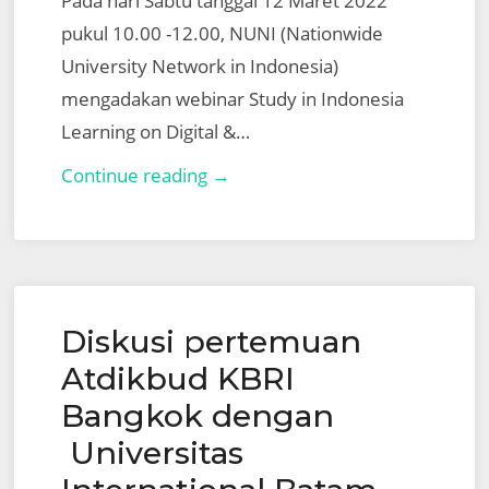
Pada hari Sabtu tanggal 12 Maret 2022
pukul 10.00 -12.00, NUNI (Nationwide
University Network in Indonesia)
mengadakan webinar Study in Indonesia
Learning on Digital &…
Webinar,
Continue reading →
“Study
in
Indonesia
Learning
Diskusi pertemuan
Digital
and
Atdikbud KBRI
Social
Bangkok dengan
Entrepreneurship”
Universitas