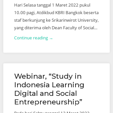
Hari Selasa tanggal 1 Maret 2022 pukul
10.00 pagi, Atdikbud KBRI Bangkok beserta
staf berkunjung ke Srikarinwirot University,
yang diterima oleh Dean Faculty of Social…
Kunjungan
Continue reading →
Atdikbud
KBRI
Bangkok
dan
Webinar, “Study in
Staf
ke
Indonesia Learning
Universitas
Digital and Social
Srinakarinwirot
Entrepreneurship”