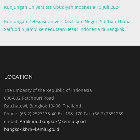
Kunjungan Universitas Ubudiyah Indonesia 15 Juli 2024
Kunjungan Delegasi Universitas Islam Negeri Sulthan Thaha
Saifuddin Jambi ke Kedutaan Besar Indonesia di Bangkok
LOCATION
The Embassy of the Republic of Indonesia
600-602 Petchburi Road
Ratchatewi, Bangkok 10400, Thailand
Phone: (66-2) 2523135-40 Ext 198, 170 Fax: (66-2) 2551269
e-mail:
Atdikbud.bangkok@kemlu.go.id
bangkok.kbri@kemlu.go.id