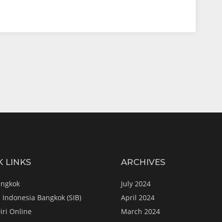
K LINKS
ARCHIVES
angkok
July 2024
 Indonesia Bangkok (SIB)
April 2024
iri Online
March 2024