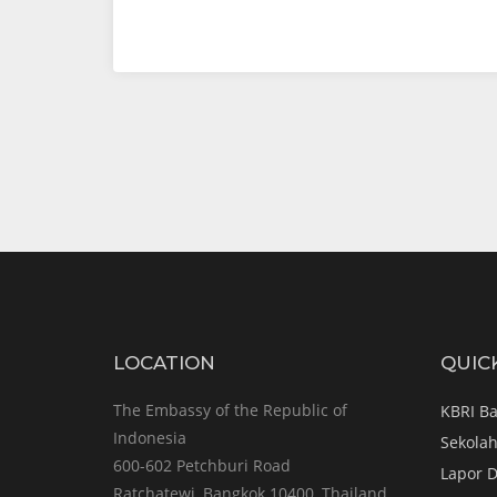
“Plesir”
PERMITHA
dan
Staf
Atase
Pendidikan
dan
Kebudayaan
KBRI
Bangkok
ke
LOCATION
QUIC
Simpul
Kasetsart
The Embassy of the Republic of
KBRI B
Indonesia
University
Sekolah
600-602 Petchburi Road
Lapor D
Bang
Ratchatewi, Bangkok 10400, Thailand