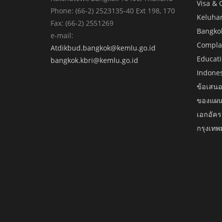
Visa & 
Khen
Phone: (66-2) 2523135-40 Ext 198, 170
Keluha
Campus
Fax: (66-2) 2551269
Bangko
e-mail:
Complai
Atdikbud.bangkok@kemlu.go.id
Educati
bangkok.kbri@kemlu.go.id
Indone
ข้อเสนอ
ของแผน
เอกอัคร
กรุงเท