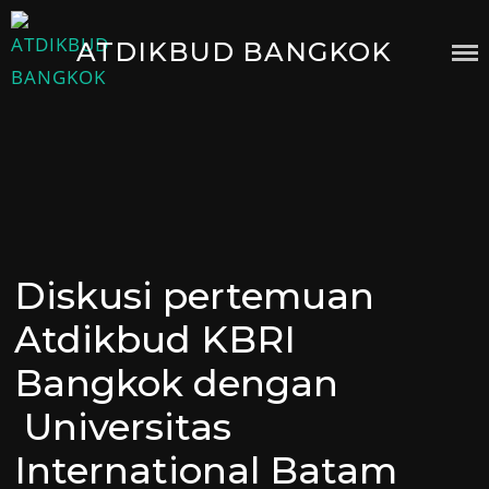
Skip
to
ATDIKBUD BANGKOK
content
Diskusi pertemuan
Posted
on
Atdikbud KBRI
Bangkok dengan
Universitas
International Batam