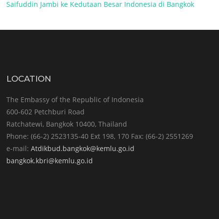
Saifuddin Jambi ke Kedutaan Besar Indonesia di Bangkok
LOCATION
The Embassy of the Republic of Indonesia
600-602 Petchburi Road
Ratchatewi, Bangkok 10400, Thailand
Phone: (66-2) 2523135-40 Ext 198, 170 Fax: (66-2) 2551269
e-mail:
Atdikbud.bangkok@kemlu.go.id
bangkok.kbri@kemlu.go.id