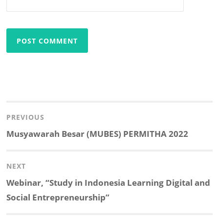
Post
navigation
PREVIOUS
Previous
Musyawarah Besar (MUBES) PERMITHA 2022
post:
NEXT
Next
Webinar, “Study in Indonesia Learning Digital and
post:
Social Entrepreneurship”