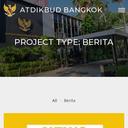
Skip
ATDIKBUD BANGKOK
to
content
PROJECT TYPE:
BERITA
All
Berita