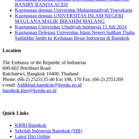
RANIRY BANDA ACEH
Kunjungan dengan Universitas Muhammadiyah Yogyakarta
Kunjungan dengan UNIVERSITAS ISLAM NEGERI
MAULANA MALIK IBRAHIM MALANG
Kunjungan Universitas Ubudiyah Indonesia 15 Juli 2024
Kunjungan Delegasi Universitas Islam Negeri Sulthan Thaha
Saifuddin Jambi ke Kedutaan Besar Indonesia di Bangkok
Location
The Embassy of the Republic of Indonesia
600-602 Petchburi Road
Ratchatewi, Bangkok 10400, Thailand
Phone: (66-2) 2523135-40 Ext 198, 170 Fax: (66-2) 2551269
e-mail:
Atdikbud.bangkok@kemlu.go.id
bangkok.kbri@kemlu.go.id
Quick Links
KBRI Bangkok
Sekolah Indonesia Bangkok (SIB)
Lapor Diri Online