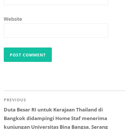
Website
Post
navigation
PREVIOUS
Previous
Duta Besar RI untuk Kerajaan Thailand di
post:
Bangkok didampingi Home Staf menerima
kunjungan Universitas Bina Bangsa, Serang