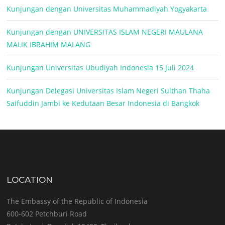
Kunjungan dengan Universitas Muhammadiyah Yogyakarta
Kunjungan dengan UNIVERSITAS ISLAM NEGERI MAULANA
MALIK IBRAHIM MALANG
Kunjungan Universitas Ubudiyah Indonesia 15 Juli 2024
Kunjungan Delegasi Universitas Islam Negeri Sulthan Thaha
Saifuddin Jambi ke Kedutaan Besar Indonesia di Bangkok
LOCATION
The Embassy of the Republic of Indonesia
600-602 Petchburi Road