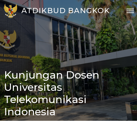
Skip
ATDIKBUD BANGKOK
to
content
Kunjungan Dosen
Posted
on
Universitas
Telekomunikasi
Indonesia