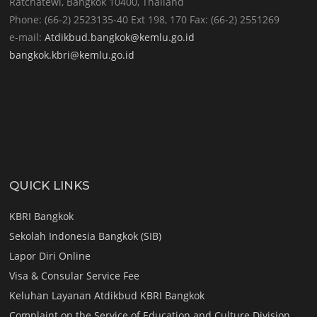
Ratchatewi, Bangkok 10400, Thailand
Phone: (66-2) 2523135-40 Ext 198, 170 Fax: (66-2) 2551269
e-mail:
Atdikbud.bangkok@kemlu.go.id
bangkok.kbri@kemlu.go.id
QUICK LINKS
KBRI Bangkok
Sekolah Indonesia Bangkok (SIB)
Lapor Diri Online
Visa & Consular Service Fee
Keluhan Layanan Atdikbud KBRI Bangkok
Complaint on the Service of Education and Culture Division,