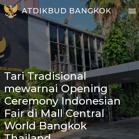
Skip
ATDIKBUD BANGKOK
to
content
Tari Tradisional
Posted
on
mewarnai Opening
Ceremony Indonesian
Fair di Mall Central
World Bangkok
Thailand