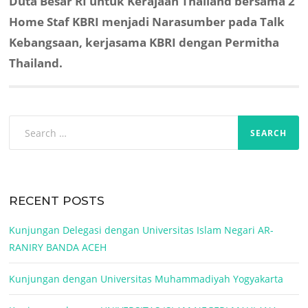
Next
Duta Besar RI untuk Kerajaan Thailand bersama 2
post:
Home Staf KBRI menjadi Narasumber pada Talk
Kebangsaan, kerjasama KBRI dengan Permitha
Thailand.
Search
for:
RECENT POSTS
Kunjungan Delegasi dengan Universitas Islam Negari AR-
RANIRY BANDA ACEH
Kunjungan dengan Universitas Muhammadiyah Yogyakarta