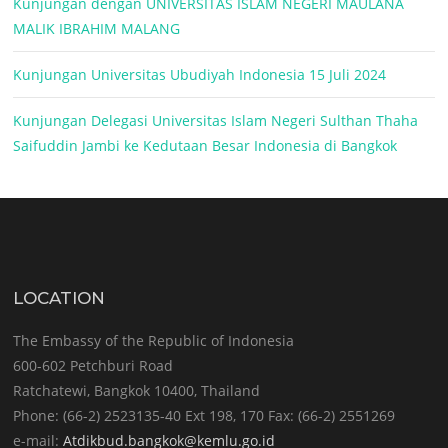
Kunjungan dengan UNIVERSITAS ISLAM NEGERI MAULANA
MALIK IBRAHIM MALANG
Kunjungan Universitas Ubudiyah Indonesia 15 Juli 2024
Kunjungan Delegasi Universitas Islam Negeri Sulthan Thaha
Saifuddin Jambi ke Kedutaan Besar Indonesia di Bangkok
LOCATION
The Embassy of the Republic of Indonesia
600-602 Petchburi Road
Ratchatewi, Bangkok 10400, Thailand
Phone: (66-2) 2523135-40 Ext 198, 170 Fax: (66-2) 2551269
e-mail:
Atdikbud.bangkok@kemlu.go.id