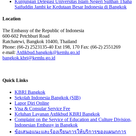
Kunjungan Delegasi Universitas Islam Negeri Sulthan Thaha
Saifuddin Jambi ke Kedutaan Besar Indonesia di Bangkok
Location
The Embassy of the Republic of Indonesia
600-602 Petchburi Road
Ratchatewi, Bangkok 10400, Thailand
Phone: (66-2) 2523135-40 Ext 198, 170 Fax: (66-2) 2551269
e-mail:
Atdikbud.bangkok@kemlu.go.id
bangkok.kbri@kemlu.go.id
Quick Links
KBRI Bangkok
Sekolah Indonesia Bangkok (SIB)
Lapor Diri Online
Visa & Consular Service Fee
Keluhan Layanan Atdikbud KBRI Bangkok
Complaint on the Service of Education and Culture Division,
Indonesian Embassy in Bangkok
ข้อเสนอแนะและร้องเรียนการให้บริการของแผนกการ