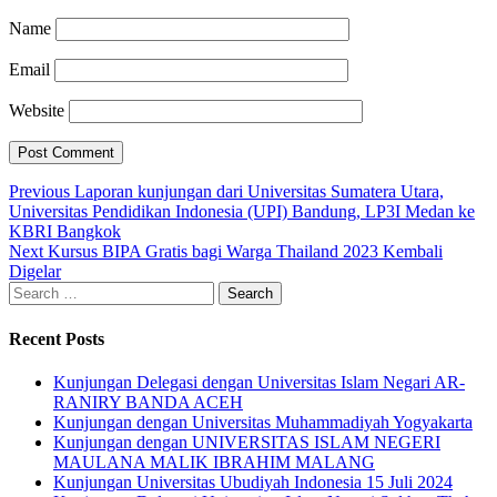
Name
Email
Website
Post
Previous
Previous
Laporan kunjungan dari Universitas Sumatera Utara,
post:
Universitas Pendidikan Indonesia (UPI) Bandung, LP3I Medan ke
navigation
KBRI Bangkok
Next
Next
Kursus BIPA Gratis bagi Warga Thailand 2023 Kembali
post:
Digelar
Search
for:
Recent Posts
Kunjungan Delegasi dengan Universitas Islam Negari AR-
RANIRY BANDA ACEH
Kunjungan dengan Universitas Muhammadiyah Yogyakarta
Kunjungan dengan UNIVERSITAS ISLAM NEGERI
MAULANA MALIK IBRAHIM MALANG
Kunjungan Universitas Ubudiyah Indonesia 15 Juli 2024