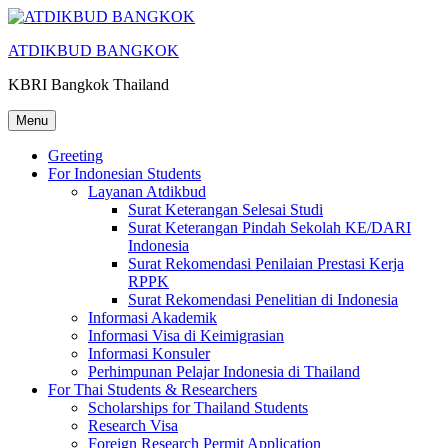
Skip
to
ATDIKBUD BANGKOK
content
KBRI Bangkok Thailand
Menu
Greeting
For Indonesian Students
Layanan Atdikbud
Surat Keterangan Selesai Studi
Surat Keterangan Pindah Sekolah KE/DARI
Indonesia
Surat Rekomendasi Penilaian Prestasi Kerja
RPPK
Surat Rekomendasi Penelitian di Indonesia
Informasi Akademik
Informasi Visa di Keimigrasian
Informasi Konsuler
Perhimpunan Pelajar Indonesia di Thailand
For Thai Students & Researchers
Scholarships for Thailand Students
Research Visa
Foreign Research Permit Application