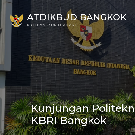
Skip
to
ATDIKBUD BANGKOK
content
KBRI BANGKOK THAILAND
Kunjungan Politekn
Posted
on
KBRI Bangkok