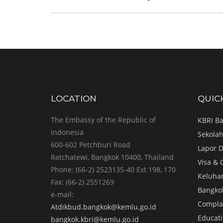
LOCATION
QUIC
The Embassy of the Republic of
KBRI B
Indonesia
Sekolah
600-602 Petchburi Road
Lapor D
Ratchatewi, Bangkok 10400, Thailand
Visa & 
Phone: (66-2) 2523135-40 Ext 198, 170
Keluha
Fax: (66-2) 2551269
Bangko
e-mail:
Complai
Atdikbud.bangkok@kemlu.go.id
Educati
bangkok.kbri@kemlu.go.id