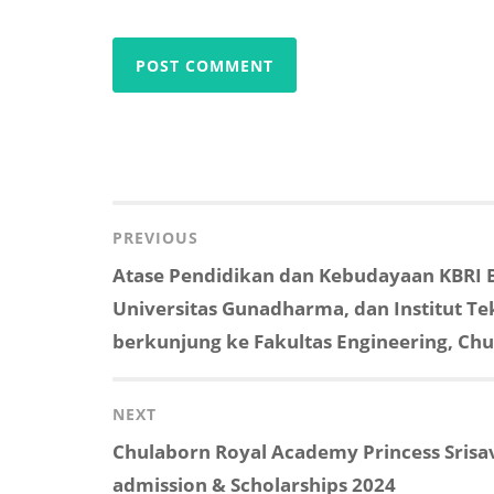
Post
navigation
PREVIOUS
Previous
Atase Pendidikan dan Kebudayaan KBRI 
post:
Universitas Gunadharma, dan Institut T
berkunjung ke Fakultas Engineering, Chu
NEXT
Next
Chulaborn Royal Academy Princess Srisa
post:
admission & Scholarships 2024