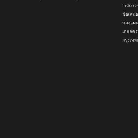
Indone
ข้อเสนอ
ของแผน
เอกอัคร
กรุงเท