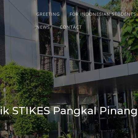
GREETING
FOR INDONESIAN STUDENTS
NEWS
CONTACT
ik STIKES Pangkal Pinang